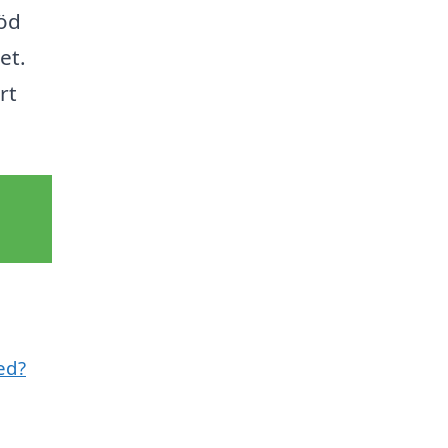
röd
et.
rt
ed?