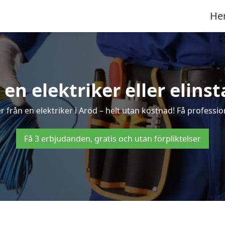
He
 en elektriker eller elinst
 från en elektriker i Aröd – helt utan kostnad! Få profession
Få 3 erbjudanden, gratis och utan förpliktelser