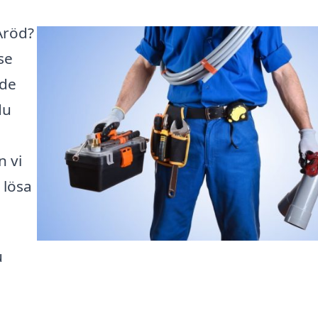
Aröd?
se
ade
du
n vi
 lösa
u
a