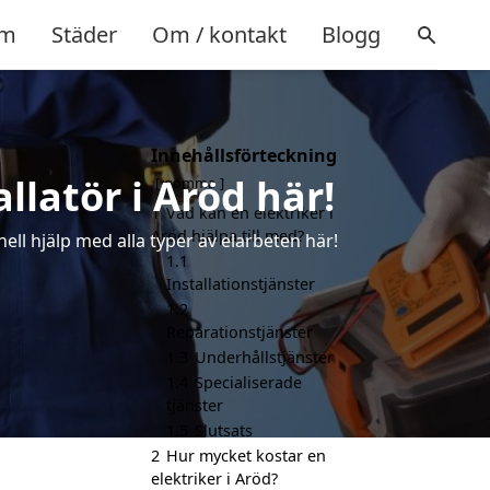
m
Städer
Om / kontakt
Blogg
Innehållsförteckning
allatör i Aröd här!
gömma
1
Vad kan en elektriker i
Aröd hjälpa till med?
ell hjälp med alla typer av elarbeten här!
1.1
Installationstjänster
1.2
Reparationstjänster
1.3
Underhållstjänster
1.4
Specialiserade
tjänster
1.5
Slutsats
2
Hur mycket kostar en
elektriker i Aröd?