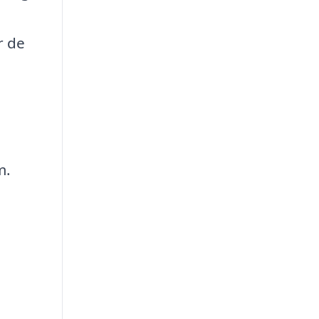
r de
m.