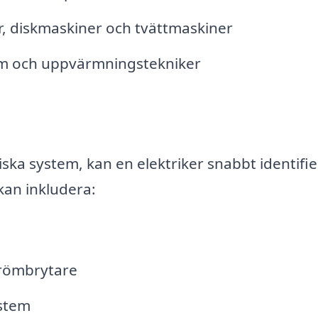
r, diskmaskiner och tvättmaskiner
tem och uppvärmningstekniker
ka system, kan en elektriker snabbt identifi
kan inkludera:
strömbrytare
ystem